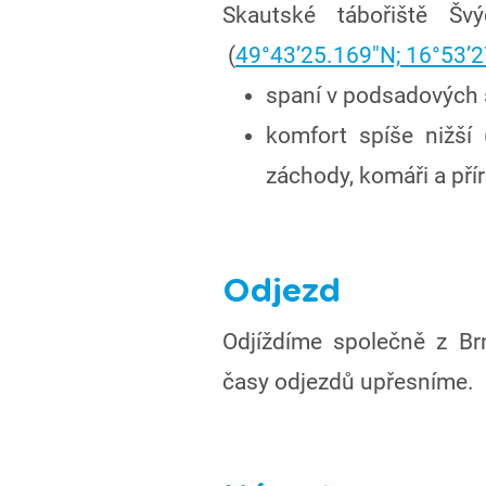
Skautské tábořiště Š
(
49°43’25.169″N; 16°53’
spaní v podsadových
komfort spíše nižší 
záchody, komáři a pří
Odjezd
Odjíždíme společně z Br
časy odjezdů upřesníme.