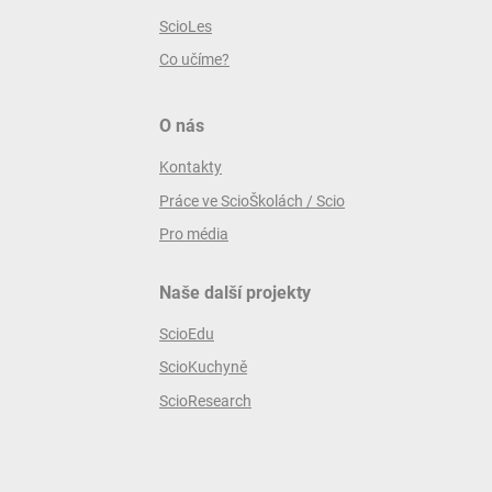
ScioLes
Co učíme?
O nás
Kontakty
Práce ve ScioŠkolách / Scio
Pro média
Naše další projekty
ScioEdu
ScioKuchyně
ScioResearch