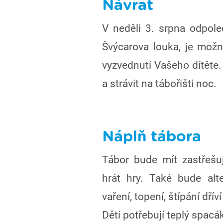
Návrat
V neděli 3. srpna odpole
Švýcarova louka, je možn
vyzvednutí Vašeho dítěte
a strávit na tábořišti noc.
Náplň tábora
Tábor bude mít zastřešu
hrát hry. Také bude alt
vaření, topení, štípání dří
Děti potřebují teplý spac