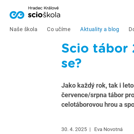
Naše škola
Co učíme
Aktuality a blog
D
Scio tábor 
se?
Jako každý rok, tak i le
července/srpna tábor pro
celotáborovou hrou a spo
30. 4. 2025
|
Eva Novotná