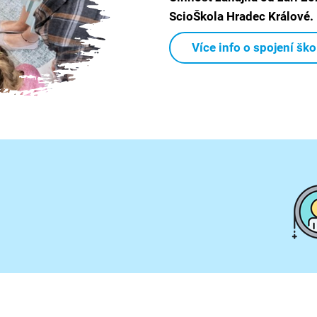
ScioŠkola Hradec Králové.
Více info o spojení ško