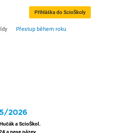
Přihláška do ScioŠkoly
řídy
Přestup během roku
25/2026
 Hučák a ScioŠkol.
024 a nese název