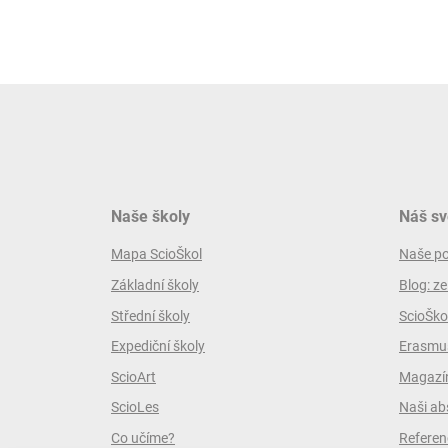
Naše školy
Náš sv
Mapa ScioŠkol
Naše p
Základní školy
Blog: ze
Střední školy
ScioŠko
Expediční školy
Erasmus
ScioArt
Magazín
ScioLes
Naši ab
Co učíme?
Referen