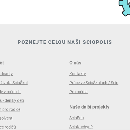
POZNEJTE CELOU NAŠI SCIOPOLIS
ět
O nás
odcasty
Kontakty
 života ScioŠkol
Práce ve ScioŠkolách / Scio
ly v médiích
Pro média
 - deníky dětí
Naše další projekty
 pro rodiče
ScioEdu
solventi
ScioKuchyně
ce rodičů